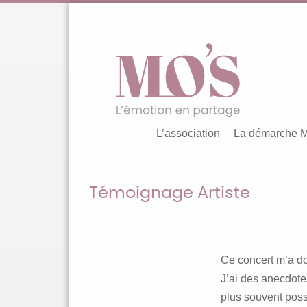
Aller
au
contenu
L’association
La démarche 
Témoignage Artiste
Ce concert m’a do
J’ai des anecdote
plus souvent poss