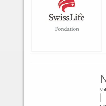
N
Vo
Vot