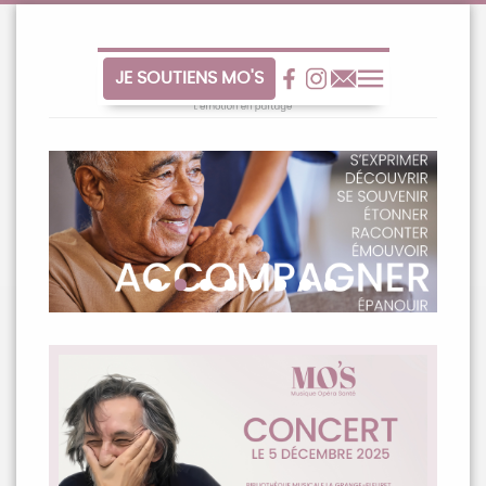
Aller
au
contenu
JE SOUTIENS MO'S
Facebook
Facebook
Contact
Menu