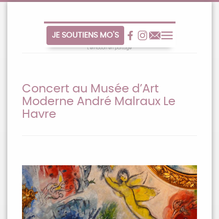
Aller
au
contenu
JE SOUTIENS MO'S
Facebook
Facebook
Contact
Menu
Concert au Musée d’Art
Moderne André Malraux Le
Havre