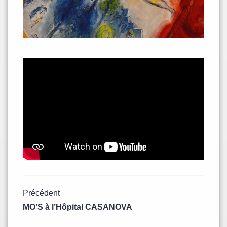
Navigation
Précédent
MO’S à l’Hôpital CASANOVA
de