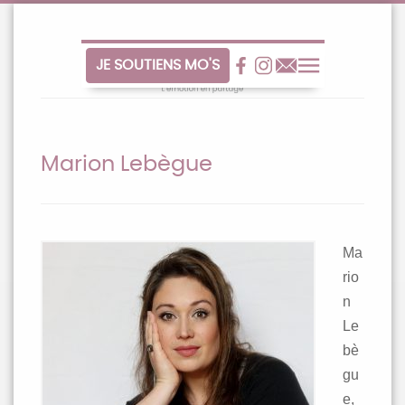
Aller
au
contenu
JE SOUTIENS MO'S
Facebook
Facebook
Contact
Menu
Marion Lebègue
Ma
rio
n
Le
bè
gu
e,