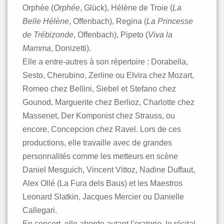
Orphée (
Orphée
, Glück), Hélène de Troie (
La
Belle Hélène
, Offenbach), Regina (
La Princesse
de Trébizonde
, Offenbach), Pipeto (
Viva la
Mamma
, Donizetti).
Elle a entre-autres à son répertoire : Dorabella,
Sesto, Cherubino, Zerline ou Elvira chez Mozart,
Romeo chez Bellini, Siebel et Stefano chez
Gounod, Marguerite chez Berlioz, Charlotte chez
Massenet, Der Komponist chez Strauss, ou
encore, Concepcion chez Ravel. Lors de ces
productions, elle travaille avec de grandes
personnalités comme les metteurs en scène
Daniel Mesguich, Vincent Vittoz, Nadine Duffaut,
Alex Ollé (La Fura dels Baus) et les Maestros
Leonard Slatkin, Jacques Mercier ou Danielle
Callegari.
En concert, elle aborde autant l’oratorio, le récital