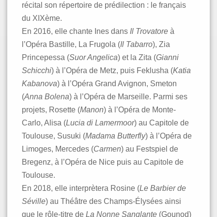
récital son répertoire de prédilection : le français
du XIXème.
En 2016, elle chante Ines dans
Il Trovatore
à
l’Opéra Bastille, La Frugola (
Il Tabarro
), Zia
Princepessa (
Suor Angelica
) et la Zita (
Gianni
Schicchi
) à l’Opéra de Metz, puis Feklusha (
Katia
Kabanova
) à l’Opéra Grand Avignon, Smeton
(
Anna Bolena
) à l’Opéra de Marseille. Parmi ses
projets, Rosette (
Manon
) à l’Opéra de Monte-
Carlo, Alisa (
Lucia di Lamermoor
) au Capitole de
Toulouse, Susuki (
Madama Butterfly
) à l’Opéra de
Limoges, Mercedes (
Carmen
) au Festspiel de
Bregenz, à l’Opéra de Nice puis au Capitole de
Toulouse.
En 2018, elle interprètera Rosine (
Le Barbier de
Séville
) au Théâtre des Champs-Élysées ainsi
que le rôle-titre de
La Nonne Sanglante
(Gounod)