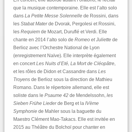
que la musique contemporaine. Elle est l’alto solo
dans
La Petite Messe Solennelle
de Rossini, dans
les
Stabat Mater
de Dvorak, Pergolesi et Rossini,
les
Requiem
de Mozart, Duruflé et Verdi. Elle
chante en 2014 l’alto solo de
Romeo et Juliette
de
Berlioz avec l’Orchestre National de Lyon
(enregistrement Naïve). Elle interprète également
en concert
Les Nuits d’Eté, La Mort de Cléopâtre
,
et les rôles de Didon et Cassandre dans
Les
Troyens
de Berlioz sous la direction de Mathieu
Romano. Dans le répertoire allemand, elle est
soliste dans le
Psaume 42
de Mendelssohn,
les
Sieben Frühe Lieder
de Berg et la
IVème
Symphonie
de Mahler sous la baguette du
Maestro Clément Mao-Takacs. Elle est invitée en
2015 au Théâtre du Bolchoï pour chanter en