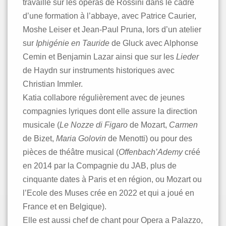
travaillé sur les opéras de Rossini dans le cadre
d’une formation à l’abbaye, avec Patrice Caurier,
Moshe Leiser et Jean-Paul Pruna, lors d’un atelier
sur
Iphigénie en Tauride
de Gluck avec Alphonse
Cemin et Benjamin Lazar ainsi que sur les
Lieder
de Haydn sur instruments historiques avec
Christian Immler.
Katia collabore régulièrement avec de jeunes
compagnies lyriques dont elle assure la direction
musicale (
Le Nozze di Figaro
de Mozart,
Carmen
de Bizet,
Maria Golovin
de Menotti) ou pour des
pièces de théâtre musical (
Offenbach’Ademy
créé
en 2014 par la Compagnie du JAB, plus de
cinquante dates à Paris et en région, ou Mozart ou
l’Ecole des Muses crée en 2022 et qui a joué en
France et en Belgique).
Elle est aussi chef de chant pour Opera a Palazzo,