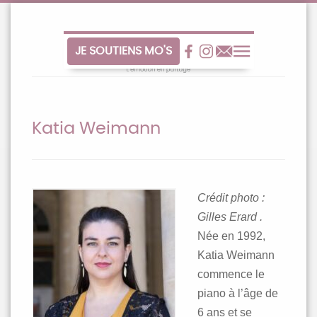
Aller
au
contenu
JE SOUTIENS MO'S
Facebook
Facebook
Contact
Menu
Katia Weimann
Crédit photo :
Gilles Erard .
Née en 1992,
Katia Weimann
commence le
piano à l’âge de
6 ans et se