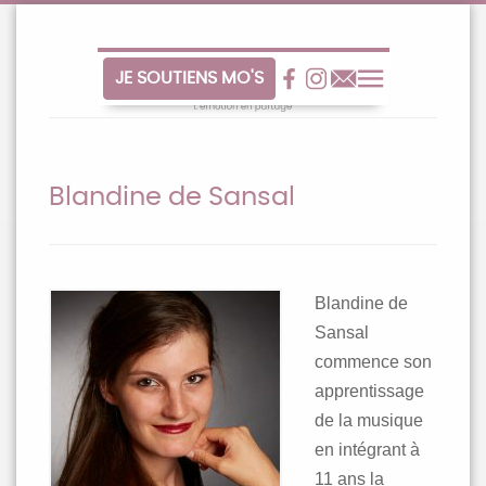
Aller
au
contenu
JE SOUTIENS MO'S
Facebook
Facebook
Contact
Menu
Blandine de Sansal
Blandine de
Sansal
commence son
apprentissage
de la musique
en intégrant à
11 ans la