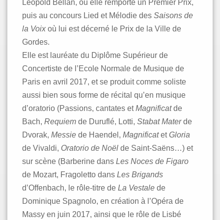
Léopold Bellan, où elle remporte un Premier Prix,
puis au concours Lied et Mélodie des
Saisons de
la Voix
où lui est décerné le Prix de la Ville de
Gordes.
Elle est lauréate du Diplôme Supérieur de
Concertiste de l’Ecole Normale de Musique de
Paris en avril 2017, et se produit comme soliste
aussi bien sous forme de récital qu’en musique
d’oratorio (Passions, cantates et
Magnificat
de
Bach,
Requiem
de Duruflé, Lotti,
Stabat Mater
de
Dvorak,
Messie
de Haendel,
Magnificat
et
Gloria
de Vivaldi,
Oratorio de Noël
de Saint-Saëns…) et
sur scène (Barberine dans
Les Noces de Figaro
de Mozart, Fragoletto dans
Les Brigands
d’Offenbach, le rôle-titre de
La Vestale
de
Dominique Spagnolo, en création à l’Opéra de
Massy en juin 2017, ainsi que le rôle de Lisbé